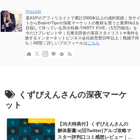
Masaki
某ASPのアフィリエイトで累計2000本以上の成約実績｜当サ
トからBrainやTipsや深夜マーケットの教材を買うと業界No1を
目指して作っている35大特典-THIRTY FIVE-（5万円相当）を
今だけプレゼント中｜元東北田舎の美容スタイリスト✈海外を
旅するインターネットビジネス会社経営歴10年以上｜既婚子持
ち｜AB型｜詳しいプロフィールは
こちら
くずぴえんさんの深夜マーケ
ット
深夜マーケット
【35大特典付】くずぴえんさんの
解体新書:x(旧Twitter)アルゴ攻略マ
スター評判口コミ感想レビュー｜深