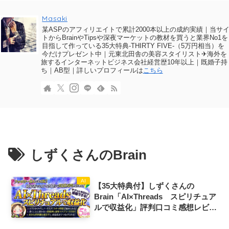
Masaki
某ASPのアフィリエイトで累計2000本以上の成約実績｜当サ
トからBrainやTipsや深夜マーケットの教材を買うと業界No1を
目指して作っている35大特典-THIRTY FIVE-（5万円相当）を
今だけプレゼント中｜元東北田舎の美容スタイリスト✈海外を
旅するインターネットビジネス会社経営歴10年以上｜既婚子持
ち｜AB型｜詳しいプロフィールは
こちら
しずくさんのBrain
AI
【35大特典付】しずくさんの
Brain「AI×Threads スピリチュア
ルで収益化」評判口コミ感想レビュ
ー