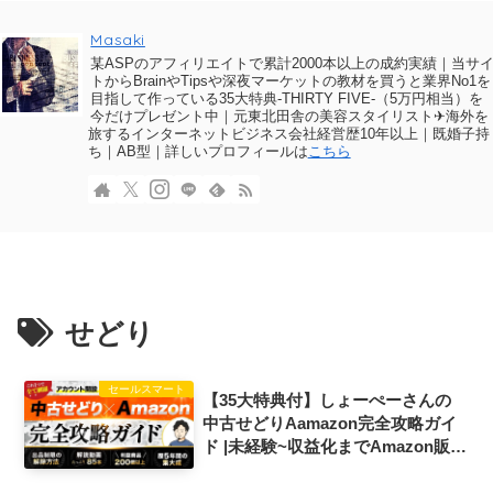
Masaki
某ASPのアフィリエイトで累計2000本以上の成約実績｜当サ
トからBrainやTipsや深夜マーケットの教材を買うと業界No1を
目指して作っている35大特典-THIRTY FIVE-（5万円相当）を
今だけプレゼント中｜元東北田舎の美容スタイリスト✈海外を
旅するインターネットビジネス会社経営歴10年以上｜既婚子持
ち｜AB型｜詳しいプロフィールは
こちら
せどり
セールスマート
【35大特典付】しょーぺーさんの
中古せどりAamazon完全攻略ガイ
ド |未経験~収益化までAmazon販路
の基本を網羅‼︎評判口コミ感想レビ
ュー｜セールスマート