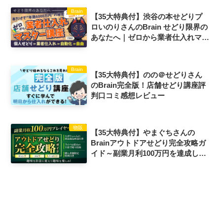
Brain
【35大特典付】渋谷の本せどりプ
ロいのりさんのBrain せどり限界の
あなたへ｜ゼロから業者仕入れマス
ター講座｜評判口コミ感想レビュー
Brain
【35大特典付】のの＠せどりさん
のBrain完全版！店舗せどり講座評
判口コミ感想レビュー
物販
【35大特典付】やまぐちさんの
Brainアウトドアせどり完全攻略ガ
イド～副業月利100万円を達成した
商材を大公開!!～評判口コミ感想レ
ビュー