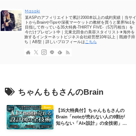
Masaki
某ASPのアフィリエイトで累計2000本以上の成約実績｜当サ
トからBrainやTipsや深夜マーケットの教材を買うと業界No1を
目指して作っている35大特典-THIRTY FIVE-（5万円相当）を
今だけプレゼント中｜元東北田舎の美容スタイリスト✈海外を
旅するインターネットビジネス会社経営歴10年以上｜既婚子持
ち｜AB型｜詳しいプロフィールは
こちら
ちゃんももさんのBrain
Brain
【35大特典付】ちゃんももさんの
Brain「noteが売れない人の9割が
知らない「AI×設計」の全技術」評
判口コミ感想レビュー