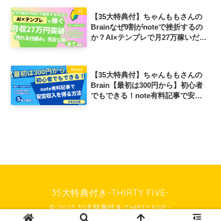
AI
【35大特典付】ちゃんももさんの
Brainなぜ9割がnoteで挫折するの
か？AI×テンプレで月27万稼いだ
「売れる仕組み」完全公開評判口コ
ミ感想レビュー
Brain
【35大特典付】ちゃんももさんの
Brain【最初は300円から】初心者
でもできる！note有料記事で安定
収入を得る方法評判口コミ感想レビ
ュー
35大特典付き-THIRTY FIVE-
© 2023 35大特典付き-THIRTY FIVE-.