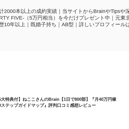
2000本以上の成約実績｜当サイトからBrainやTip
HIRTY FIVE-（5万円相当）を今だけプレゼント中｜
歴10年以上｜既婚子持ち｜AB型｜詳しいプロフィール
5大特典付】ねここさんのBrain【1日で800部】『月40万円稼
10ステップガイドマップ』評判口コミ感想レビュー