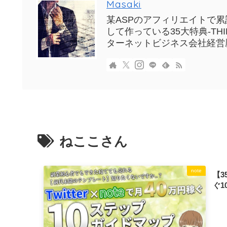
Masaki
某ASPのアフィリエイトで累計
して作っている35大特典-T
ターネットビジネス会社経営
ねここさん
note
【3
ぐ