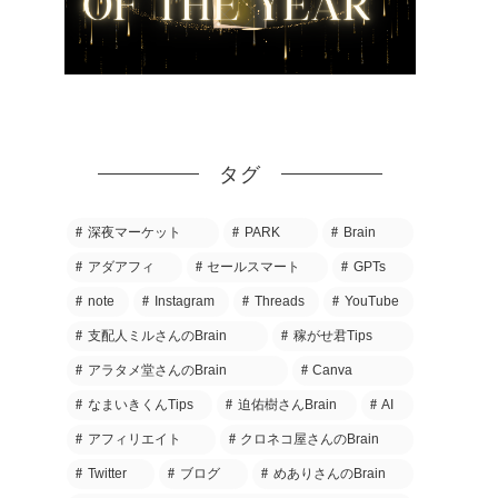
タグ
深夜マーケット
PARK
Brain
アダアフィ
セールスマート
GPTs
note
Instagram
Threads
YouTube
支配人ミルさんのBrain
稼がせ君Tips
アラタメ堂さんのBrain
Canva
なまいきくんTips
迫佑樹さんBrain
AI
アフィリエイト
クロネコ屋さんのBrain
Twitter
ブログ
めありさんのBrain