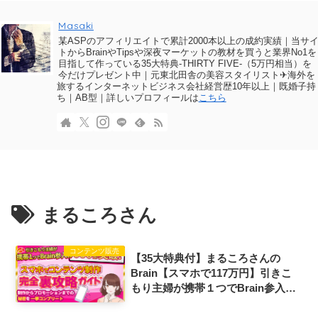
Masaki
某ASPのアフィリエイトで累計2000本以上の成約実績｜当サ
トからBrainやTipsや深夜マーケットの教材を買うと業界No1を
目指して作っている35大特典-THIRTY FIVE-（5万円相当）を
今だけプレゼント中｜元東北田舎の美容スタイリスト✈海外を
旅するインターネットビジネス会社経営歴10年以上｜既婚子持
ち｜AB型｜詳しいプロフィールは
こちら
まるころさん
コンテンツ販売
【35大特典付】まるころさんの
Brain【スマホで117万円】引きこ
もり主婦が携帯１つでBrain参入➡
６００部突破！スマホでコンテンツ
制作完全裏攻略ガイド評判口コミ感