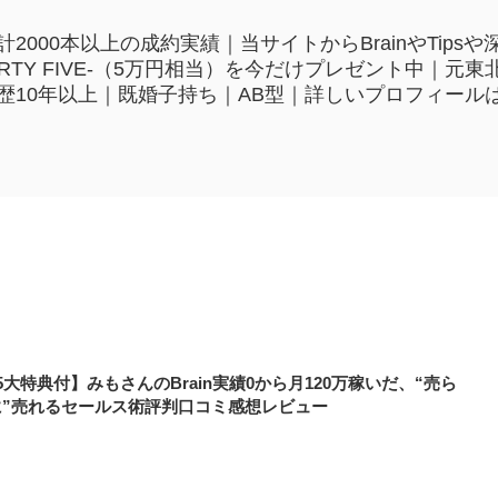
2000本以上の成約実績｜当サイトからBrainやTip
HIRTY FIVE-（5万円相当）を今だけプレゼント中｜
歴10年以上｜既婚子持ち｜AB型｜詳しいプロフィール
5大特典付】みもさんのBrain実績0から月120万稼いだ、“売ら
に”売れるセールス術評判口コミ感想レビュー