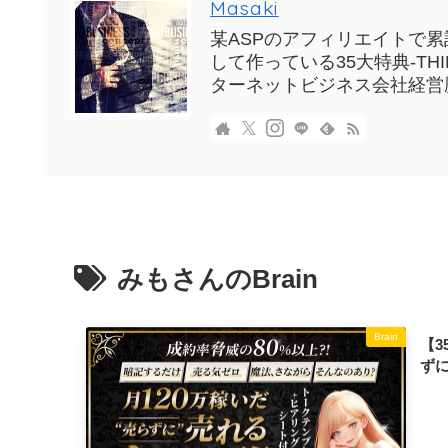
Masaki
某ASPのアフィリエイトで累計
して作っている35大特典-T
ターネットビジネス会社経営
みもさんのBrain
Brain
【3
ず