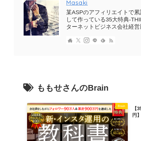
Masaki
某ASPのアフィリエイトで累計
して作っている35大特典-T
ターネットビジネス会社経営
ももせさんのBrain
Brain
【3
円