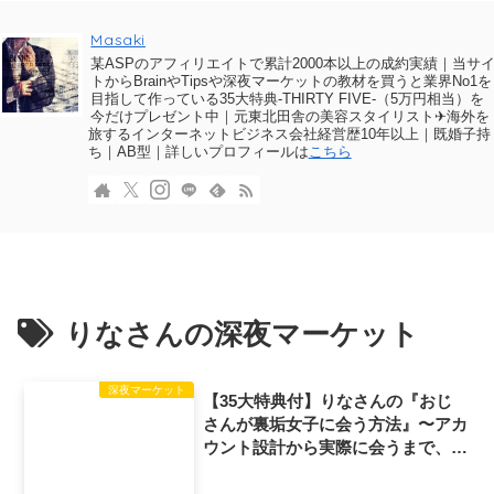
Masaki
某ASPのアフィリエイトで累計2000本以上の成約実績｜当サ
トからBrainやTipsや深夜マーケットの教材を買うと業界No1を
目指して作っている35大特典-THIRTY FIVE-（5万円相当）を
今だけプレゼント中｜元東北田舎の美容スタイリスト✈海外を
旅するインターネットビジネス会社経営歴10年以上｜既婚子持
ち｜AB型｜詳しいプロフィールは
こちら
りなさんの深夜マーケット
深夜マーケット
【35大特典付】りなさんの『おじ
さんが裏垢女子に会う方法』〜アカ
ウント設計から実際に会うまで、手
とり足とり教える完全教科書〜評判
口コミ感想レビュー