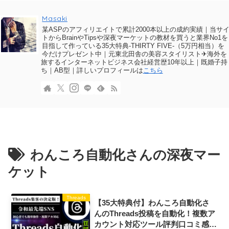
Masaki
某ASPのアフィリエイトで累計2000本以上の成約実績｜当サ
トからBrainやTipsや深夜マーケットの教材を買うと業界No1を
目指して作っている35大特典-THIRTY FIVE-（5万円相当）を
今だけプレゼント中｜元東北田舎の美容スタイリスト✈海外を
旅するインターネットビジネス会社経営歴10年以上｜既婚子持
ち｜AB型｜詳しいプロフィールは
こちら
わんころ自動化さんの深夜マー
ケット
Threads
【35大特典付】わんころ自動化さ
んのThreads投稿を自動化！複数ア
カウント対応ツール評判口コミ感想