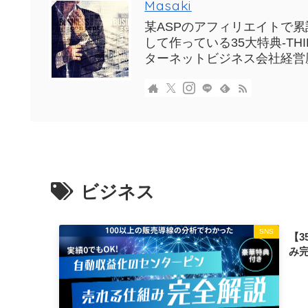
Masaki
某ASPのアフィリエイトで累計
して作っている35大特典-T
ターネットビジネス会社経営
ビジネス
SNS
【
み