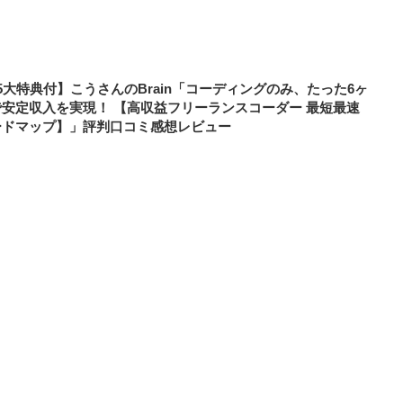
5大特典付】こうさんのBrain「コーディングのみ、たった6ヶ
で安定収入を実現！ 【高収益フリーランスコーダー 最短最速
ードマップ】」評判口コミ感想レビュー