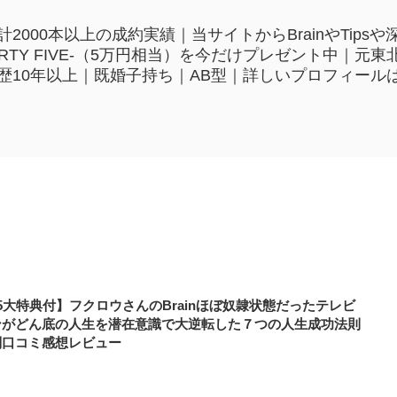
2000本以上の成約実績｜当サイトからBrainやTip
HIRTY FIVE-（5万円相当）を今だけプレゼント中｜
歴10年以上｜既婚子持ち｜AB型｜詳しいプロフィール
5大特典付】フクロウさんのBrainほぼ奴隷状態だったテレビ
ンがどん底の人生を潜在意識で大逆転した７つの人生成功法則
判口コミ感想レビュー