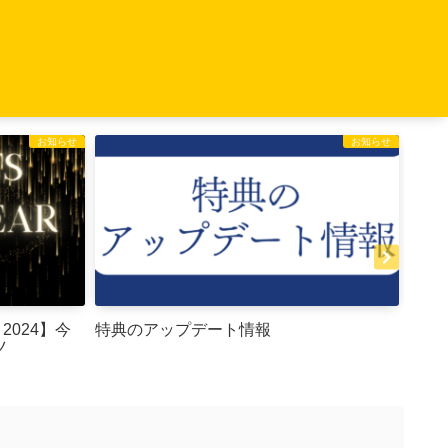
お知らせ
お知らせ
特典のアップデート情報
【CO
ツ
年N
は・