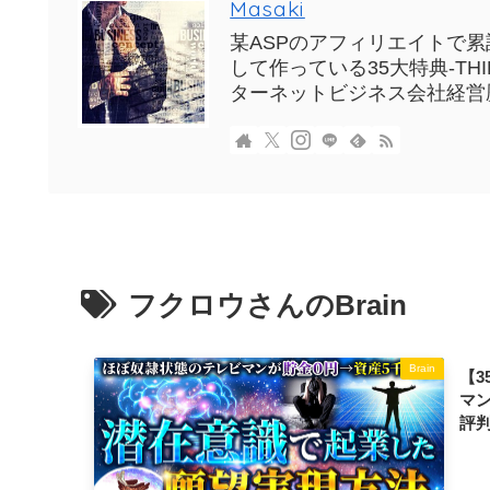
Masaki
某ASPのアフィリエイトで累計
して作っている35大特典-T
ターネットビジネス会社経営
フクロウさんのBrain
Brain
【3
マ
評