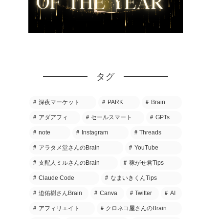
タグ
深夜マーケット
PARK
Brain
アダアフィ
セールスマート
GPTs
note
Instagram
Threads
アラタメ堂さんのBrain
YouTube
支配人ミルさんのBrain
稼がせ君Tips
Claude Code
なまいきくんTips
迫佑樹さんBrain
Canva
Twitter
AI
アフィリエイト
クロネコ屋さんのBrain