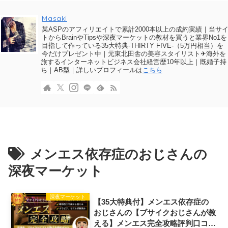
Masaki
某ASPのアフィリエイトで累計2000本以上の成約実績｜当サ
トからBrainやTipsや深夜マーケットの教材を買うと業界No1を
目指して作っている35大特典-THIRTY FIVE-（5万円相当）を
今だけプレゼント中｜元東北田舎の美容スタイリスト✈海外を
旅するインターネットビジネス会社経営歴10年以上｜既婚子持
ち｜AB型｜詳しいプロフィールは
こちら
メンエス依存症のおじさんの
深夜マーケット
深夜マーケット
【35大特典付】メンエス依存症の
おじさんの【ブサイクおじさんが教
える】メンエス完全攻略評判口コミ