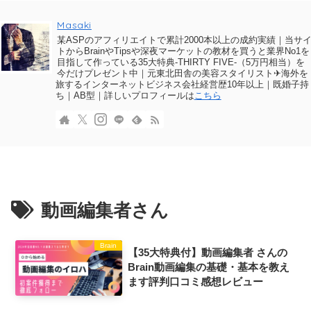
Masaki
某ASPのアフィリエイトで累計2000本以上の成約実績｜当サ
トからBrainやTipsや深夜マーケットの教材を買うと業界No1を
目指して作っている35大特典-THIRTY FIVE-（5万円相当）を
今だけプレゼント中｜元東北田舎の美容スタイリスト✈海外を
旅するインターネットビジネス会社経営歴10年以上｜既婚子持
ち｜AB型｜詳しいプロフィールは
こちら
動画編集者さん
Brain
【35大特典付】動画編集者 さんの
Brain動画編集の基礎・基本を教え
ます評判口コミ感想レビュー