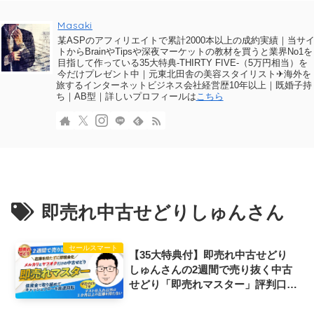
Masaki
某ASPのアフィリエイトで累計2000本以上の成約実績｜当サ
トからBrainやTipsや深夜マーケットの教材を買うと業界No1を
目指して作っている35大特典-THIRTY FIVE-（5万円相当）を
今だけプレゼント中｜元東北田舎の美容スタイリスト✈海外を
旅するインターネットビジネス会社経営歴10年以上｜既婚子持
ち｜AB型｜詳しいプロフィールは
こちら
即売れ中古せどりしゅんさん
セールスマート
【35大特典付】即売れ中古せどり
しゅんさんの2週間で売り抜く中古
せどり「即売れマスター」評判口コ
ミ感想レビュー