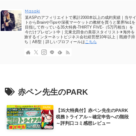
Masaki
某ASPのアフィリエイトで累計2000本以上の成約実績｜当サ
トからBrainやTipsや深夜マーケットの教材を買うと業界No1を
目指して作っている35大特典-THIRTY FIVE-（5万円相当）を
今だけプレゼント中｜元東北田舎の美容スタイリスト✈海外を
旅するインターネットビジネス会社経営歴10年以上｜既婚子持
ち｜AB型｜詳しいプロフィールは
こちら
赤ペン先生のPARK
PARK
【35大特典付】赤ペン先生のPARK
税務トライアル～確定申告への階段
～評判口コミ感想レビュー