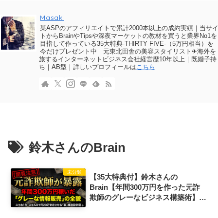
Masaki
某ASPのアフィリエイトで累計2000本以上の成約実績｜当サ
トからBrainやTipsや深夜マーケットの教材を買うと業界No1を
目指して作っている35大特典-THIRTY FIVE-（5万円相当）を
今だけプレゼント中｜元東北田舎の美容スタイリスト✈海外を
旅するインターネットビジネス会社経営歴10年以上｜既婚子持
ち｜AB型｜詳しいプロフィールは
こちら
鈴木さんのBrain
未分類
【35大特典付】鈴木さんの
Brain【年間300万円を作った元詐
欺師のグレーなビジネス構築術】評
判口コミ感想レビュー