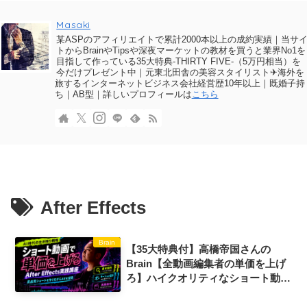
Masaki
某ASPのアフィリエイトで累計2000本以上の成約実績｜当サ
トからBrainやTipsや深夜マーケットの教材を買うと業界No1を
目指して作っている35大特典-THIRTY FIVE-（5万円相当）を
今だけプレゼント中｜元東北田舎の美容スタイリスト✈海外を
旅するインターネットビジネス会社経営歴10年以上｜既婚子持
ち｜AB型｜詳しいプロフィールは
こちら
After Effects
Brain
【35大特典付】高橋帝国さんの
Brain【全動画編集者の単価を上げ
ろ】ハイクオリティなショート動画
制作で身につけるAfter Effects講座
評判口コミ感想レビュー