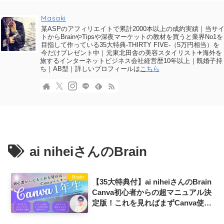
Masaki
某ASPのアフィリエイトで累計2000本以上の成約実績｜当サ
トからBrainやTipsや深夜マーケットの教材を買うと業界No1を
目指して作っている35大特典-THIRTY FIVE-（5万円相当）を
今だけプレゼント中｜元東北田舎の美容スタイリスト✈海外を
旅するインターネットビジネス会社経営歴10年以上｜既婚子持
ち｜AB型｜詳しいプロフィールは
こちら
ai niheiさんのBrain
Brain
【35大特典付】ai niheiさんのBrain
Canva初心者からの超マニュアル決
定版！これを見ればまずCanva使え
るようになる！評判口コミ感想レビ
ュー