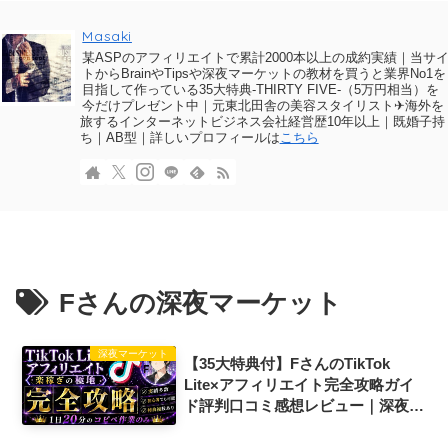
Masaki
某ASPのアフィリエイトで累計2000本以上の成約実績｜当サ
トからBrainやTipsや深夜マーケットの教材を買うと業界No1を
目指して作っている35大特典-THIRTY FIVE-（5万円相当）を
今だけプレゼント中｜元東北田舎の美容スタイリスト✈海外を
旅するインターネットビジネス会社経営歴10年以上｜既婚子持
ち｜AB型｜詳しいプロフィールは
こちら
Fさんの深夜マーケット
深夜マーケット
【35大特典付】FさんのTikTok
Lite×アフィリエイト完全攻略ガイ
ド評判口コミ感想レビュー｜深夜マ
ーケット