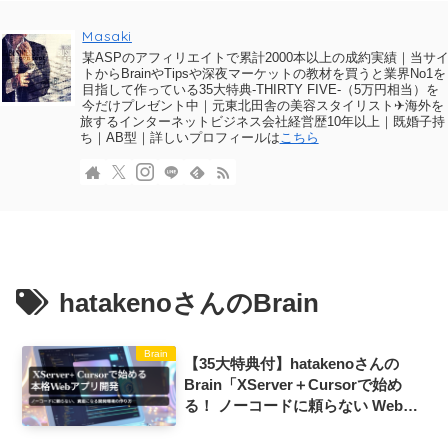
Masaki
某ASPのアフィリエイトで累計2000本以上の成約実績｜当サ
トからBrainやTipsや深夜マーケットの教材を買うと業界No1を
目指して作っている35大特典-THIRTY FIVE-（5万円相当）を
今だけプレゼント中｜元東北田舎の美容スタイリスト✈海外を
旅するインターネットビジネス会社経営歴10年以上｜既婚子持
ち｜AB型｜詳しいプロフィールは
こちら
hatakenoさんのBrain
Brain
【35大特典付】hatakenoさんの
Brain「XServer＋Cursorで始め
る！ ノーコードに頼らない Webア
プリ開発」評判口コミ感想レビュー