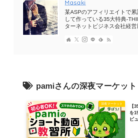
Masaki
某ASPのアフィリエイトで累計
して作っている35大特典-T
ターネットビジネス会社経営
pamiさんの深夜マーケット
深夜マーケット
【3
を
ビ