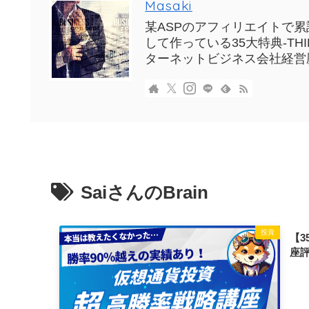
Masaki
某ASPのアフィリエイトで累計
して作っている35大特典-T
ターネットビジネス会社経営
SaiさんのBrain
投資
【3
座