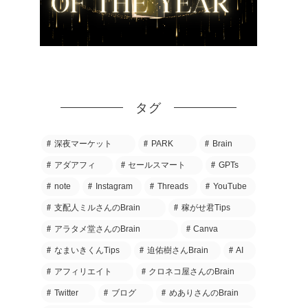
タグ
深夜マーケット
PARK
Brain
アダアフィ
セールスマート
GPTs
note
Instagram
Threads
YouTube
支配人ミルさんのBrain
稼がせ君Tips
アラタメ堂さんのBrain
Canva
なまいきくんTips
迫佑樹さんBrain
AI
アフィリエイト
クロネコ屋さんのBrain
Twitter
ブログ
めありさんのBrain