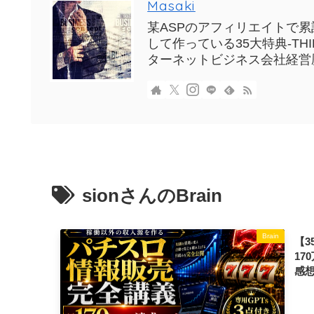
Masaki
某ASPのアフィリエイトで累計
して作っている35大特典-T
ターネットビジネス会社経営
sionさんのBrain
Brain
【3
17
感