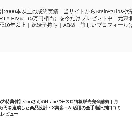
2000本以上の成約実績｜当サイトからBrainやTip
HIRTY FIVE-（5万円相当）を今だけプレゼント中｜
歴10年以上｜既婚子持ち｜AB型｜詳しいプロフィール
5大特典付】sionさんのBrainパチスロ情報販売完全講義｜月
0万円を達成した商品設計・X集客・AI活用の全手順評判口コミ
想レビュー