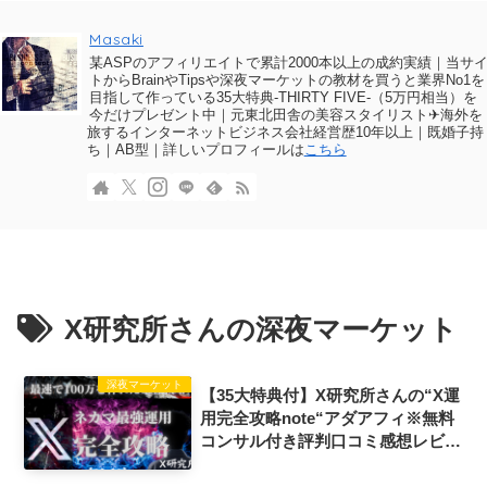
Masaki
某ASPのアフィリエイトで累計2000本以上の成約実績｜当サ
トからBrainやTipsや深夜マーケットの教材を買うと業界No1を
目指して作っている35大特典-THIRTY FIVE-（5万円相当）を
今だけプレゼント中｜元東北田舎の美容スタイリスト✈海外を
旅するインターネットビジネス会社経営歴10年以上｜既婚子持
ち｜AB型｜詳しいプロフィールは
こちら
X研究所さんの深夜マーケット
深夜マーケット
【35大特典付】X研究所さんの“X運
用完全攻略note“アダアフィ※無料
コンサル付き評判口コミ感想レビュ
ー｜深夜マーケット