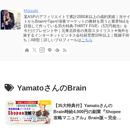
Masaki
某ASPのアフィリエイトで累計2000本以上の成約実績｜当サ
トからBrainやTipsや深夜マーケットの教材を買うと業界No1を
目指して作っている35大特典-THIRTY FIVE-（5万円相当）を
今だけプレゼント中｜元東北田舎の美容スタイリスト✈海外を
旅するインターネットビジネス会社経営歴10年以上｜既婚子持
ち｜AB型｜詳しいプロフィールは
こちら
YamatoさんのBrain
Brain
【35大特典付】Yamatoさんの
Brain時給4,000円の副業『Shopee
攻略マニュアル』Brain版～完全在
宅ワークの王道ビジネス評判口コミ
感想レビュー