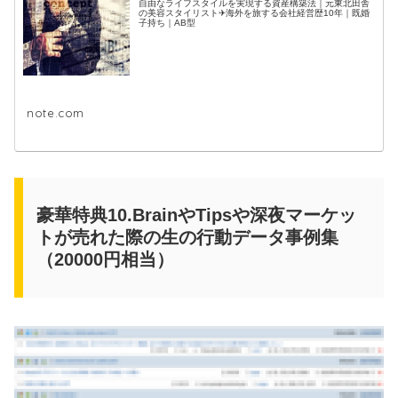
自由なライフスタイルを実現する資産構築法｜元東北田舎
の美容スタイリスト✈海外を旅する会社経営歴10年｜既婚
子持ち｜AB型
note.com
豪華特典10.BrainやTipsや深夜マーケッ
トが売れた際の生の行動データ事例集
（20000円相当）