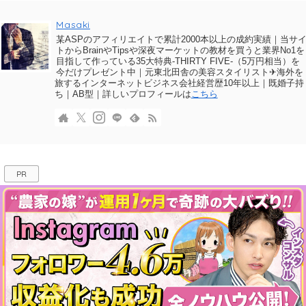
Masaki
某ASPのアフィリエイトで累計2000本以上の成約実績｜当サ
トからBrainやTipsや深夜マーケットの教材を買うと業界No1を
目指して作っている35大特典-THIRTY FIVE-（5万円相当）を
今だけプレゼント中｜元東北田舎の美容スタイリスト✈海外を
旅するインターネットビジネス会社経営歴10年以上｜既婚子持
ち｜AB型｜詳しいプロフィールは
こちら
PR