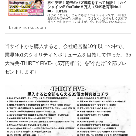
再生突破！驚愕のバズ戦略をすべて解説！ | カイ
シャイン🪬YouTube８万人（SNS教育系No.1
👑） | Brain
はじめにどうも、こんにちは！カイシャインです。今日は
お馴染みのYouTube動画……ではなく、めずらしく文章で
皆さんと向き合っていますが、今これを読んでいるあなた
はこんな風に考えているのではないでしょうか。「いや〜
brain-market.com
まぁカイシャインの有料記事...
当サイトから購入すると、会社経営歴10年以上の中で、
業界No1のクオリティとボリュームを目指して作った、35
大特典-THIRTY FIVE-（5万円相当）を”今だけ"全部プレ
ゼントします↓