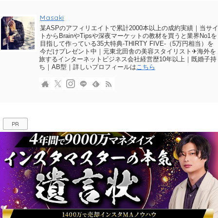
Masaki
某ASPのアフィリエイトで累計2000本以上の成約実績｜当サ
トからBrainやTipsや深夜マーケットの教材を買うと業界No1を
目指して作っている35大特典-THIRTY FIVE-（5万円相当）を
今だけプレゼント中｜元東北田舎の美容スタイリスト✈海外を
旅するインターネットビジネス会社経営歴10年以上｜既婚子持
ち｜AB型｜詳しいプロフィールは
こちら
PR