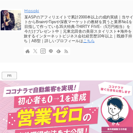
Masaki
某ASPのアフィリエイトで累計2000本以上の成約実績｜当サ
トからBrainやTipsや深夜マーケットの教材を買うと業界No1を
目指して作っている35大特典-THIRTY FIVE-（5万円相当）を
今だけプレゼント中｜元東北田舎の美容スタイリスト✈海外を
旅するインターネットビジネス会社経営歴10年以上｜既婚子持
ち｜AB型｜詳しいプロフィールは
こちら
PR