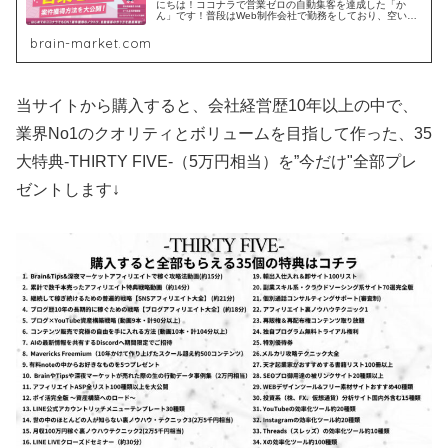
にちは！ココナラで営業ゼロの自動集客を達成した「か
ん」です！普段はWeb制作会社で勤務をしており、空いて
る時間でココナラを活用しております。✔︎アップデート情
報⚫️7月15日更新『...
brain-market.com
当サイトから購入すると、会社経営歴10年以上の中で、
業界No1のクオリティとボリュームを目指して作った、35
大特典-THIRTY FIVE-（5万円相当）を”今だけ"全部プレ
ゼントします↓