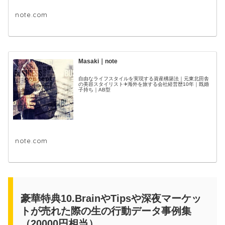
note.com
Masaki｜note
自由なライフスタイルを実現する資産構築法｜元東北田舎
の美容スタイリスト✈海外を旅する会社経営歴10年｜既婚
子持ち｜AB型
note.com
豪華特典10.BrainやTipsや深夜マーケッ
トが売れた際の生の行動データ事例集
（20000円相当）