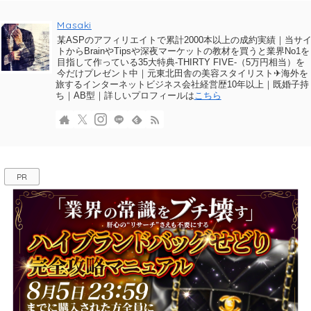
Masaki
某ASPのアフィリエイトで累計2000本以上の成約実績｜当サ
トからBrainやTipsや深夜マーケットの教材を買うと業界No1を
目指して作っている35大特典-THIRTY FIVE-（5万円相当）を
今だけプレゼント中｜元東北田舎の美容スタイリスト✈海外を
旅するインターネットビジネス会社経営歴10年以上｜既婚子持
ち｜AB型｜詳しいプロフィールは
こちら
PR