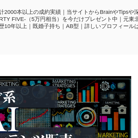
2000本以上の成約実績｜当サイトからBrainやTip
HIRTY FIVE-（5万円相当）を今だけプレゼント中｜
歴10年以上｜既婚子持ち｜AB型｜詳しいプロフィール