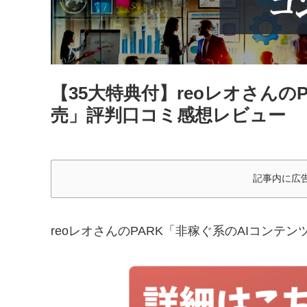
【35大特典付】reoレオさんの
売」評判口コミ感想レビュー
記事内に広
reoレオさんのPARK「非稼ぐ系のAIコンテン