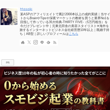
Masaki
某ASPのアフィリエイトで累計2000本以上の成約実績｜当サ
トからBrainやTipsや深夜マーケットの教材を買うと業界No1を
目指して作っている35大特典-THIRTY FIVE-（5万円相当）を
今だけプレゼント中｜元東北田舎の美容スタイリスト✈海外を
旅するインターネットビジネス会社経営歴10年以上｜既婚子持
ち｜AB型｜詳しいプロフィールは
こちら
PR