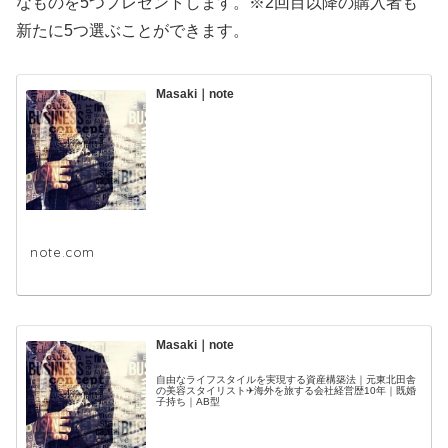
なものを5つプレゼントします。※2回目以降の購入者も
新たに5つ選ぶことができます。
Masaki｜note
note.com
Masaki｜note
自由なライフスタイルを実現する資産構築法｜元東北田舎
の美容スタイリスト✈海外を旅する会社経営歴10年｜既婚
子持ち｜AB型