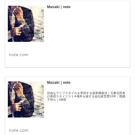
Masaki｜note
note.com
Masaki｜note
自由なライフスタイルを実現する資産構築法｜元東北田舎
の美容スタイリスト✈海外を旅する会社経営歴10年｜既婚
子持ち｜AB型
note.com