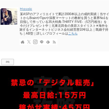
Masaki
某ASPのアフィリエイトで累計2000本以上の成約実績｜当サ
トからBrainやTipsや深夜マーケットの教材を買うと業界No1を
目指して作っている35大特典-THIRTY FIVE-（5万円相当）を
今だけプレゼント中｜元東北田舎の美容スタイリスト✈海外を
旅するインターネットビジネス会社経営歴10年以上｜既婚子持
ち｜AB型｜詳しいプロフィールは
こちら
PR