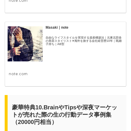
note.com
Masaki｜note
自由なライフスタイルを実現する資産構築法｜元東北田舎
の美容スタイリスト✈海外を旅する会社経営歴10年｜既婚
子持ち｜AB型
note.com
豪華特典10.BrainやTipsや深夜マーケッ
トが売れた際の生の行動データ事例集
（20000円相当）