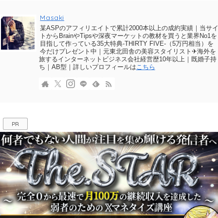
Masaki
某ASPのアフィリエイトで累計2000本以上の成約実績｜当サ
トからBrainやTipsや深夜マーケットの教材を買うと業界No1を
目指して作っている35大特典-THIRTY FIVE-（5万円相当）を
今だけプレゼント中｜元東北田舎の美容スタイリスト✈海外を
旅するインターネットビジネス会社経営歴10年以上｜既婚子持
ち｜AB型｜詳しいプロフィールは
こちら
PR