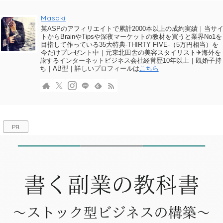
Masaki
某ASPのアフィリエイトで累計2000本以上の成約実績｜当サ
トからBrainやTipsや深夜マーケットの教材を買うと業界No1を
目指して作っている35大特典-THIRTY FIVE-（5万円相当）を
今だけプレゼント中｜元東北田舎の美容スタイリスト✈海外を
旅するインターネットビジネス会社経営歴10年以上｜既婚子持
ち｜AB型｜詳しいプロフィールは
こちら
PR