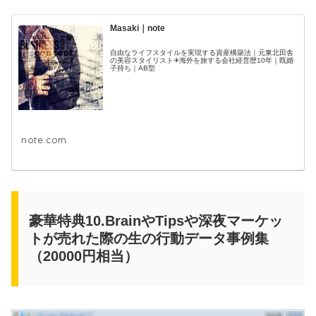
Masaki｜note
自由なライフスタイルを実現する資産構築法｜元東北田舎
の美容スタイリスト✈海外を旅する会社経営歴10年｜既婚
子持ち｜AB型
note.com
豪華特典10.BrainやTipsや深夜マーケッ
トが売れた際の生の行動データ事例集
（20000円相当）