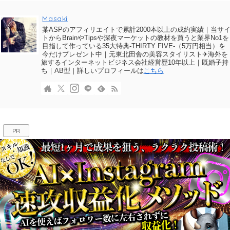
Masaki
某ASPのアフィリエイトで累計2000本以上の成約実績｜当サ
トからBrainやTipsや深夜マーケットの教材を買うと業界No1を
目指して作っている35大特典-THIRTY FIVE-（5万円相当）を
今だけプレゼント中｜元東北田舎の美容スタイリスト✈海外を
旅するインターネットビジネス会社経営歴10年以上｜既婚子持
ち｜AB型｜詳しいプロフィールは
こちら
PR