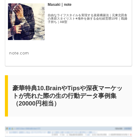
Masaki｜note
自由なライフスタイルを実現する資産構築法｜元東北田舎
の美容スタイリスト✈海外を旅する会社経営歴10年｜既婚
子持ち｜AB型
note.com
豪華特典10.BrainやTipsや深夜マーケッ
トが売れた際の生の行動データ事例集
（20000円相当）