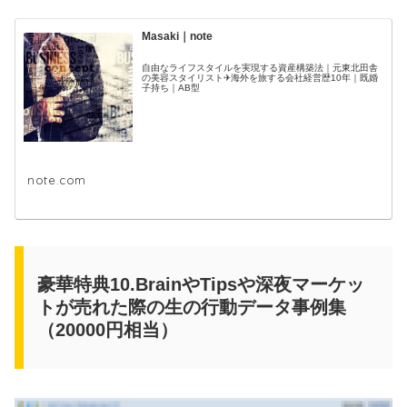
Masaki｜note
自由なライフスタイルを実現する資産構築法｜元東北田舎
の美容スタイリスト✈海外を旅する会社経営歴10年｜既婚
子持ち｜AB型
note.com
豪華特典10.BrainやTipsや深夜マーケッ
トが売れた際の生の行動データ事例集
（20000円相当）