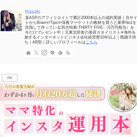
Masaki
某ASPのアフィリエイトで累計2000本以上の成約実績｜当サ
トからBrainやTipsや深夜マーケットの教材を買うと業界No1を
目指して作っている35大特典-THIRTY FIVE-（5万円相当）を
今だけプレゼント中｜元東北田舎の美容スタイリスト✈海外を
旅するインターネットビジネス会社経営歴10年以上｜既婚子持
ち｜AB型｜詳しいプロフィールは
こちら
PR