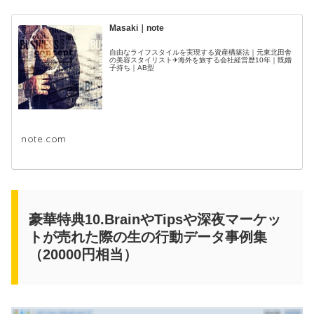
Masaki｜note
自由なライフスタイルを実現する資産構築法｜元東北田舎
の美容スタイリスト✈海外を旅する会社経営歴10年｜既婚
子持ち｜AB型
note.com
豪華特典10.BrainやTipsや深夜マーケッ
トが売れた際の生の行動データ事例集
（20000円相当）