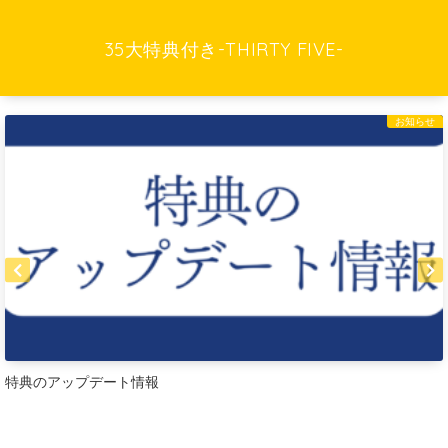
35大特典付き-THIRTY FIVE-
お知らせ
特典のアップデート情報