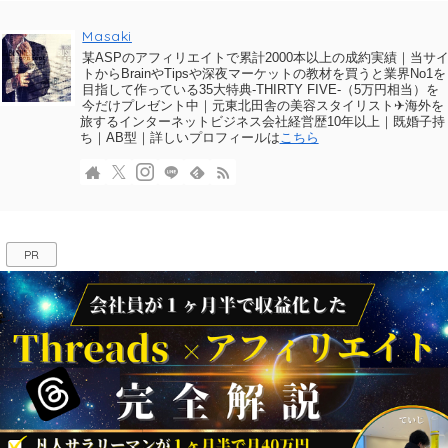
Masaki
某ASPのアフィリエイトで累計2000本以上の成約実績｜当サ
トからBrainやTipsや深夜マーケットの教材を買うと業界No1を
目指して作っている35大特典-THIRTY FIVE-（5万円相当）を
今だけプレゼント中｜元東北田舎の美容スタイリスト✈海外を
旅するインターネットビジネス会社経営歴10年以上｜既婚子持
ち｜AB型｜詳しいプロフィールは
こちら
PR