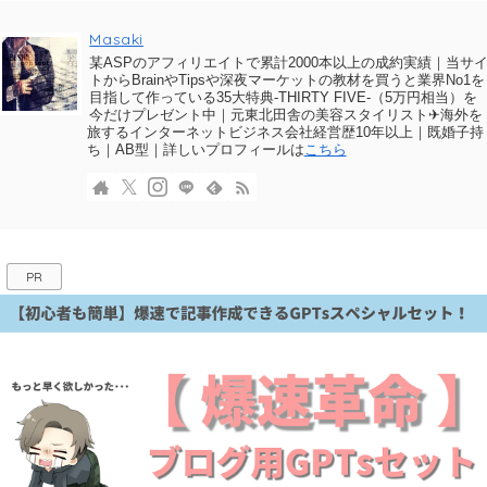
Masaki
某ASPのアフィリエイトで累計2000本以上の成約実績｜当サ
トからBrainやTipsや深夜マーケットの教材を買うと業界No1を
目指して作っている35大特典-THIRTY FIVE-（5万円相当）を
今だけプレゼント中｜元東北田舎の美容スタイリスト✈海外を
旅するインターネットビジネス会社経営歴10年以上｜既婚子持
ち｜AB型｜詳しいプロフィールは
こちら
PR