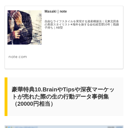
Masaki｜note
自由なライフスタイルを実現する資産構築法｜元東北田舎
の美容スタイリスト✈海外を旅する会社経営歴10年｜既婚
子持ち｜AB型
note.com
豪華特典10.BrainやTipsや深夜マーケッ
トが売れた際の生の行動データ事例集
（20000円相当）