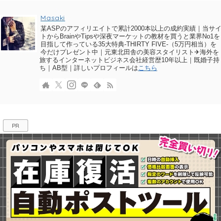
Masaki
某ASPのアフィリエイトで累計2000本以上の成約実績｜当サ
トからBrainやTipsや深夜マーケットの教材を買うと業界No1を
目指して作っている35大特典-THIRTY FIVE-（5万円相当）を
今だけプレゼント中｜元東北田舎の美容スタイリスト✈海外を
旅するインターネットビジネス会社経営歴10年以上｜既婚子持
ち｜AB型｜詳しいプロフィールは
こちら
PR