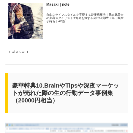
Masaki｜note
自由なライフスタイルを実現する資産構築法｜元東北田舎
の美容スタイリスト✈海外を旅する会社経営歴10年｜既婚
子持ち｜AB型
note.com
豪華特典10.BrainやTipsや深夜マーケッ
トが売れた際の生の行動データ事例集
（20000円相当）