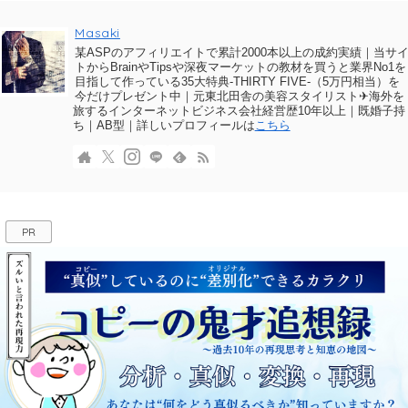
Masaki
某ASPのアフィリエイトで累計2000本以上の成約実績｜当サ
トからBrainやTipsや深夜マーケットの教材を買うと業界No1を
目指して作っている35大特典-THIRTY FIVE-（5万円相当）を
今だけプレゼント中｜元東北田舎の美容スタイリスト✈海外を
旅するインターネットビジネス会社経営歴10年以上｜既婚子持
ち｜AB型｜詳しいプロフィールは
こちら
PR