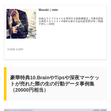
Masaki｜note
自由なライフスタイルを実現する資産構築法｜元東北田舎
の美容スタイリスト✈海外を旅する会社経営歴10年｜既婚
子持ち｜AB型
note.com
豪華特典10.BrainやTipsや深夜マーケッ
トが売れた際の生の行動データ事例集
（20000円相当）