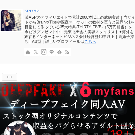
Masaki
某ASPのアフィリエイトで累計2000本以上の成約実績｜当サ
トからBrainやTipsや深夜マーケットの教材を買うと業界No1を
目指して作っている35大特典-THIRTY FIVE-（5万円相当）を
今だけプレゼント中｜元東北田舎の美容スタイリスト✈海外を
旅するインターネットビジネス会社経営歴10年以上｜既婚子持
ち｜AB型｜詳しいプロフィールは
こちら
PR