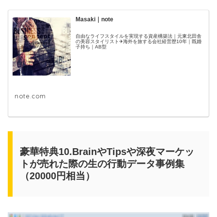
Masaki｜note
自由なライフスタイルを実現する資産構築法｜元東北田舎
の美容スタイリスト✈海外を旅する会社経営歴10年｜既婚
子持ち｜AB型
note.com
豪華特典10.BrainやTipsや深夜マーケッ
トが売れた際の生の行動データ事例集
（20000円相当）