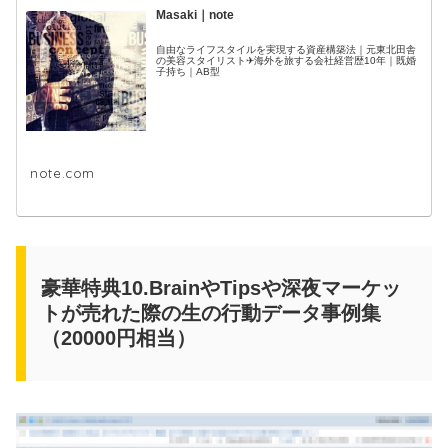
Masaki｜note
自由なライフスタイルを実現する資産構築法｜元東北田舎
の美容スタイリスト✈海外を旅する会社経営歴10年｜既婚
子持ち｜AB型
note.com
豪華特典10.BrainやTipsや深夜マーケッ
トが売れた際の生の行動データ事例集
（20000円相当）