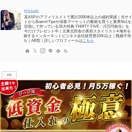
Masaki
某ASPのアフィリエイトで累計2000本以上の成約実績｜当サ
トからBrainやTipsや深夜マーケットの教材を買うと業界No1を
目指して作っている35大特典-THIRTY FIVE-（5万円相当）を
今だけプレゼント中｜元東北田舎の美容スタイリスト✈海外を
旅するインターネットビジネス会社経営歴10年以上｜既婚子持
ち｜AB型｜詳しいプロフィールは
こちら
PR