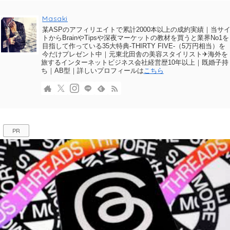
Masaki
某ASPのアフィリエイトで累計2000本以上の成約実績｜当サ
トからBrainやTipsや深夜マーケットの教材を買うと業界No1を
目指して作っている35大特典-THIRTY FIVE-（5万円相当）を
今だけプレゼント中｜元東北田舎の美容スタイリスト✈海外を
旅するインターネットビジネス会社経営歴10年以上｜既婚子持
ち｜AB型｜詳しいプロフィールは
こちら
PR