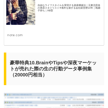
自由なライフスタイルを実現する資産構築法｜元東北田舎
の美容スタイリスト✈海外を旅する会社経営歴10年｜既婚
子持ち｜AB型
note.com
豪華特典10.BrainやTipsや深夜マーケッ
トが売れた際の生の行動データ事例集
（20000円相当）