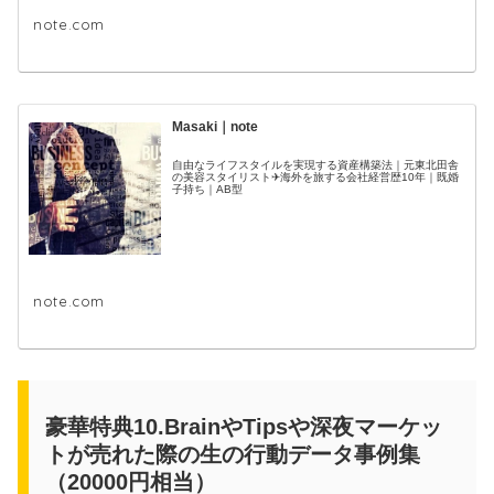
note.com
Masaki｜note
自由なライフスタイルを実現する資産構築法｜元東北田舎
の美容スタイリスト✈海外を旅する会社経営歴10年｜既婚
子持ち｜AB型
note.com
豪華特典10.BrainやTipsや深夜マーケッ
トが売れた際の生の行動データ事例集
（20000円相当）