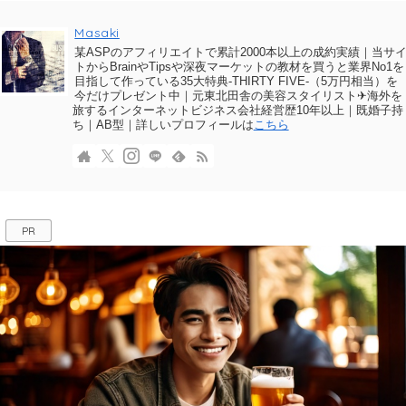
Masaki
某ASPのアフィリエイトで累計2000本以上の成約実績｜当サ
トからBrainやTipsや深夜マーケットの教材を買うと業界No1を
目指して作っている35大特典-THIRTY FIVE-（5万円相当）を
今だけプレゼント中｜元東北田舎の美容スタイリスト✈海外を
旅するインターネットビジネス会社経営歴10年以上｜既婚子持
ち｜AB型｜詳しいプロフィールは
こちら
PR