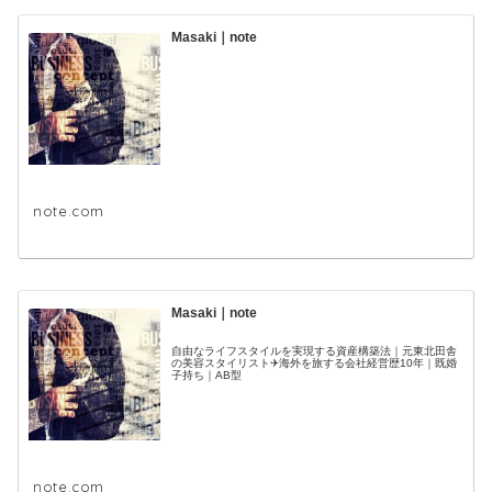
Masaki｜note
note.com
Masaki｜note
自由なライフスタイルを実現する資産構築法｜元東北田舎
の美容スタイリスト✈海外を旅する会社経営歴10年｜既婚
子持ち｜AB型
note.com