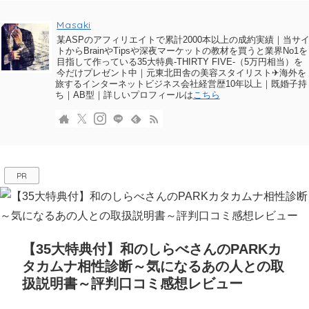
Masaki
某ASPのアフィリエイトで累計2000本以上の成約実績｜当サ
トからBrainやTipsや深夜マーケットの教材を買うと業界No1を
目指して作っている35大特典-THIRTY FIVE-（5万円相当）を
今だけプレゼント中｜元東北田舎の美容スタイリスト✈海外を
旅するインターネットビジネス会社経営歴10年以上｜既婚子持
ち｜AB型｜詳しいプロフィールは
こちら
PR
【35大特典付】和のしらべさんのPARKカ
タカムナ相性診断～気になるあの人との取
扱説明書～評判口コミ感想レビュー