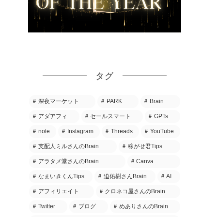
タグ
深夜マーケット
PARK
Brain
アダアフィ
セールスマート
GPTs
note
Instagram
Threads
YouTube
支配人ミルさんのBrain
稼がせ君Tips
アラタメ堂さんのBrain
Canva
なまいきくんTips
迫佑樹さんBrain
AI
アフィリエイト
クロネコ屋さんのBrain
Twitter
ブログ
めありさんのBrain