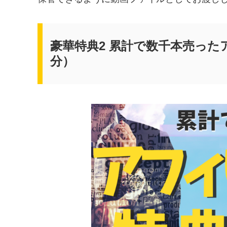
豪華特典2 累計で数千本売った
分）