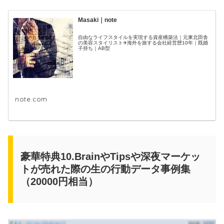
Masaki｜note
自由なライフスタイルを実現する資産構築法｜元東北田舎
の美容スタイリスト✈海外を旅する会社経営歴10年｜既婚
子持ち｜AB型
note.com
豪華特典10.BrainやTipsや深夜マーケッ
トが売れた際の生の行動データ事例集
（20000円相当）