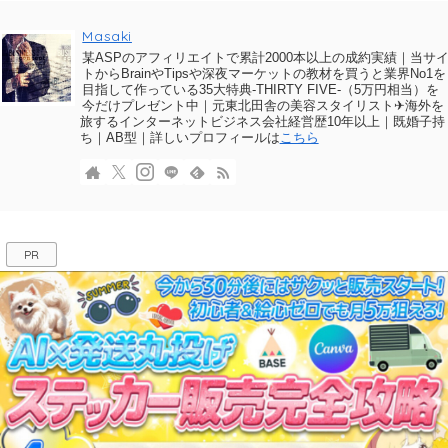
Masaki
某ASPのアフィリエイトで累計2000本以上の成約実績｜当サ
トからBrainやTipsや深夜マーケットの教材を買うと業界No1を
目指して作っている35大特典-THIRTY FIVE-（5万円相当）を
今だけプレゼント中｜元東北田舎の美容スタイリスト✈海外を
旅するインターネットビジネス会社経営歴10年以上｜既婚子持
ち｜AB型｜詳しいプロフィールは
こちら
PR