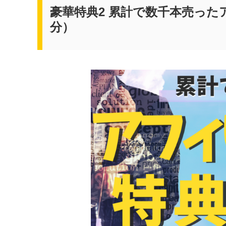
豪華特典2 累計で数千本売った
分）