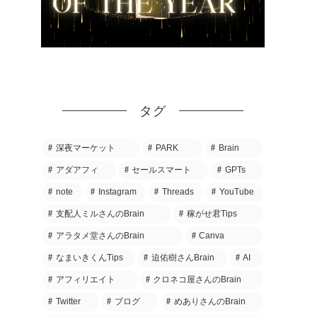
タグ
深夜マーケット
PARK
Brain
アダアフィ
セールスマート
GPTs
note
Instagram
Threads
YouTube
支配人ミルさんのBrain
稼がせ君Tips
アラタメ堂さんのBrain
Canva
なまいきくんTips
迫佑樹さんBrain
AI
アフィリエイト
クロネコ屋さんのBrain
Twitter
ブログ
めありさんのBrain