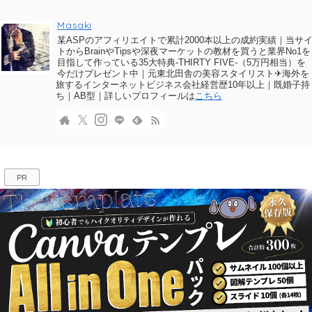
Masaki
某ASPのアフィリエイトで累計2000本以上の成約実績｜当サ
トからBrainやTipsや深夜マーケットの教材を買うと業界No1を
目指して作っている35大特典-THIRTY FIVE-（5万円相当）を
今だけプレゼント中｜元東北田舎の美容スタイリスト✈海外を
旅するインターネットビジネス会社経営歴10年以上｜既婚子持
ち｜AB型｜詳しいプロフィールは
こちら
PR